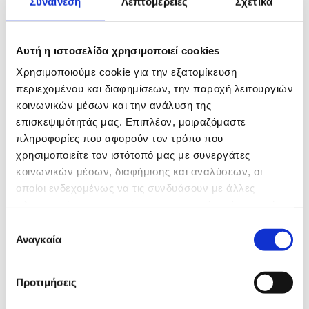
Συναίνεση
Λεπτομέρειες
Σχετικά
✓​​​​​​​ Χάραξη και κοπή δρόμου
Αυτή η ιστοσελίδα χρησιμοποιεί cookies
Χρησιμοποιούμε cookie για την εξατομίκευση
περιεχομένου και διαφημίσεων, την παροχή λειτουργιών
Χωρίς ενοχλητικούς θορύβους,
κοινωνικών μέσων και την ανάλυση της
επισκεψιμότητάς μας. Επιπλέον, μοιραζόμαστε
δονήσεις και ζημιογόνους
πληροφορίες που αφορούν τον τρόπο που
κραδασμούς
χρησιμοποιείτε τον ιστότοπό μας με συνεργάτες
κοινωνικών μέσων, διαφήμισης και αναλύσεων, οι
Χωρίς την ανάγκη εκκένωσης
οποίοι ενδεχομένως να τις συνδυάσουν με άλλες
κτιρίου
πληροφορίες που τους έχετε παραχωρήσει ή τις οποίες
έχουν συλλέξει σε σχέση με την από μέρους σας χρήση
Επιλογή
των υπηρεσιών τους.
Αναγκαία
συγκατάθεσης
Προτιμήσεις
Φιλοσοφία της εταιρείας Δεμενεόπουλος
Δημήτρης στη Ρόδο είναι η παροχή γρήγορων