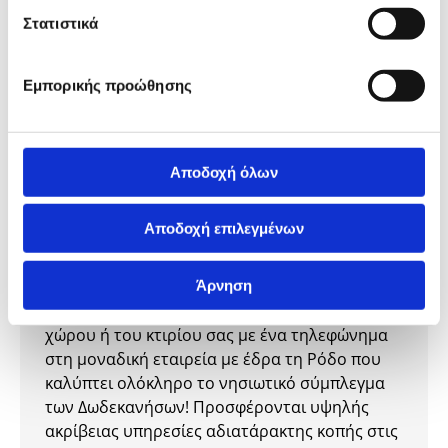
υπηρεσιών, με την παράλληλη εγγύηση της
Στατιστικά
απόλυτης αναλογίας στη σχέση ποιότητας και
τιμής! Η συνέπεια και η τήρηση του
Εμπορικής προώθησης
χρονοδιαγράμματος στην παράδοση του
έργου είναι αδιαπραγμάτευτη αρχή,
χαρακτηριστικό που ενισχύει τον
επαγγελματισμό μιας εταιρείας που φροντίζει
Αποδοχή όλων
να επιμορφώνει το προσωπικό της συνεχώς,
ώστε οι πελάτες της να μπορούν να
Αποδοχή επιλεγμένων
απολαμβάνουν υπηρεσίες με την εγγύηση της
τελευταίας τεχνολογίας!
Άρνηση
Αλλάξτε εύκολα και γρήγορα την όψη του
χώρου ή του κτιρίου σας με ένα τηλεφώνημα
στη μοναδική εταιρεία με έδρα τη Ρόδο που
καλύπτει ολόκληρο το νησιωτικό σύμπλεγμα
των Δωδεκανήσων! Προσφέρονται υψηλής
ακρίβειας υπηρεσίες αδιατάρακτης κοπής στις